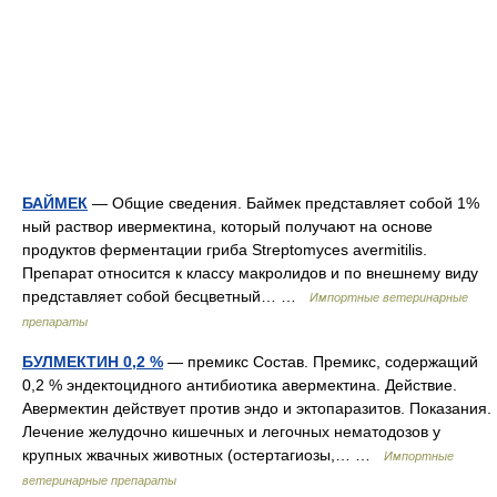
БАЙМЕК
— Общие сведения. Баймек представляет собой 1%
ный раствор ивермектина, который получают на основе
продуктов ферментации гриба Streptomyces avermitilis.
Препарат относится к классу макролидов и по внешнему виду
представляет собой бесцветный… …
Импортные ветеринарные
препараты
БУЛМЕКТИН 0,2 %
— премикс Состав. Премикс, содержащий
0,2 % эндектоцидного антибиотика авермектина. Действие.
Авермектин действует против эндо и эктопаразитов. Показания.
Лечение желудочно кишечных и легочных нематодозов у
крупных жвачных животных (остертагиозы,… …
Импортные
ветеринарные препараты